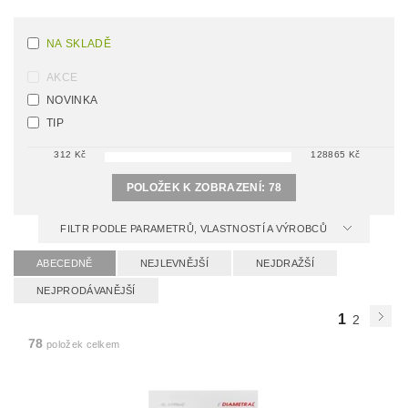
NA SKLADĚ
AKCE
NOVINKA
TIP
312
Kč
128865
Kč
POLOŽEK K ZOBRAZENÍ:
78
FILTR PODLE PARAMETRŮ, VLASTNOSTÍ A VÝROBCŮ
ABECEDNĚ
NEJLEVNĚJŠÍ
NEJDRAŽŠÍ
NEJPRODÁVANĚJŠÍ
1
2
78
položek celkem