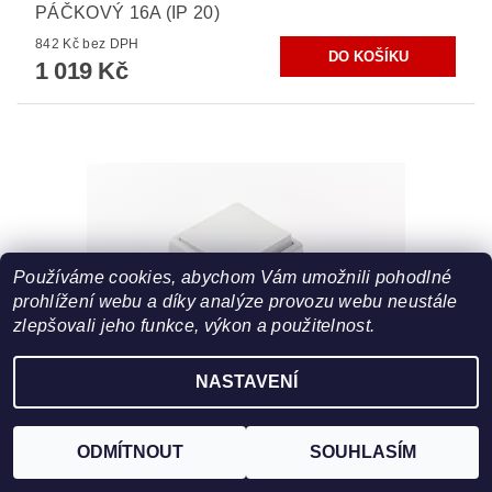
PÁČKOVÝ 16A (IP 20)
842 Kč bez DPH
1 019 Kč
Používáme cookies, abychom Vám umožnili pohodlné
prohlížení webu a díky analýze provozu webu neustále
zlepšovali jeho funkce, výkon a použitelnost.
NASTAVENÍ
MODUL VARIOCLICK, SPÍNAČ PRO DOMOVNÍ
ROZVODY Č. 1
ODMÍTNOUT
SOUHLASÍM
358 Kč bez DPH