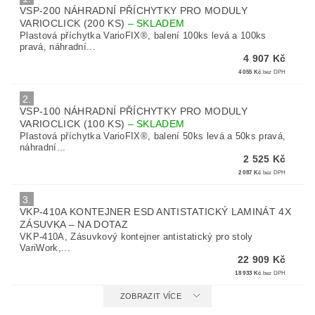
VSP-200 NÁHRADNÍ PŘÍCHYTKY PRO MODULY
VARIOCLICK (200 KS)
–
SKLADEM
Plastová příchytka VarioFIX®, balení 100ks levá a 100ks
pravá, náhradní...
4 907 Kč
4 055 Kč
bez DPH
2.
VSP-100 NÁHRADNÍ PŘÍCHYTKY PRO MODULY
VARIOCLICK (100 KS)
–
SKLADEM
Plastová příchytka VarioFIX®, balení 50ks levá a 50ks pravá,
náhradní...
2 525 Kč
2 087 Kč
bez DPH
3.
VKP-410A KONTEJNER ESD ANTISTATICKÝ LAMINÁT 4X
ZÁSUVKA
–
NA DOTAZ
VKP-410A, Zásuvkový kontejner antistatický pro stoly
VariWork,...
22 909 Kč
18 933 Kč
bez DPH
ZOBRAZIT VÍCE