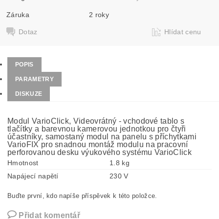
Záruka
2 roky
Dotaz
Hlídat cenu
POPIS
PARAMETRY
DISKUZE
Modul VarioClick, Videovrátný - vchodové tablo s
tlačítky a barevnou kamerovou jednotkou pro čtyři
účastníky, samostaný modul na panelu s příchytkami
VarioFIX pro snadnou montáž modulu na pracovní
perforovanou desku výukového systému VarioClick
Hmotnost
1.8 kg
Napájecí napětí
230 V
Buďte první, kdo napíše příspěvek k této položce.
Přidat komentář