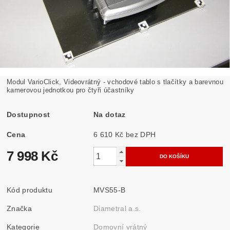
Modul VarioClick, Videovrátný - vchodové tablo s tlačítky a barevnou
kamerovou jednotkou pro čtyři účastníky
Dostupnost
Na dotaz
Cena
6 610 Kč bez DPH
7 998 Kč
Kód produktu
MVS55-B
Značka
Diametral a.s.
Kategorie
Domovní vrátný