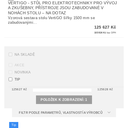
VERTIGO - STŮL PRO ELEKTROTECHNIKY PRO VÝVOJ
A ZKUŠEBNY, PŘÍSTROJE JSOU ZABUDOVANÉ V
NOHÁCH STOLU
–
NA DOTAZ
Vzorová sestava stolu VertiGO šířky 1500 mm se
zabudovanými...
125 627 Kč
103 824 Kč
bez DPH
NA SKLADĚ
AKCE
NOVINKA
TIP
125627
Kč
125628
Kč
POLOŽEK K ZOBRAZENÍ:
1
FILTR PODLE PARAMETRŮ, VLASTNOSTÍ A VÝROBCŮ
Tip