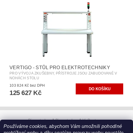
VERTIGO - STŮL PRO ELEKTROTECHNIKY
PRO VÝVOJ A ZKUŠEBNY, PŘÍSTROJE JSOU ZABUDOVANÉ V
NOHÁCH STOLU
103 824 Kč bez DPH
125 627 Kč
Diametral.cz
|
Diametral.eu
|
VirBuster.cz
Používáme cookies, abychom Vám umožnili pohodlné
prohlížení webu a díky analýze provozu webu neustále