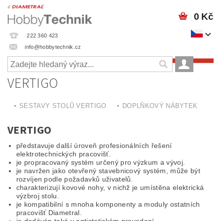
0 Kč
222 360 423
info@hobbytechnik.cz
VERTIGO
SESTAVY STOLŮ VERTIGO
DOPLŇKOVÝ NÁBYTEK
VERTIGO
představuje další úroveň profesionálních řešení
elektrotechnických pracovišť.
je propracovaný systém určený pro výzkum a vývoj.
je navržen jako otevřený stavebnicový systém, může být
rozvíjen podle požadavků uživatelů.
charakterizují kovové nohy, v nichž je umístěna elektrická
výzbroj stolu.
je kompatibilní s mnoha komponenty a moduly ostatních
pracovišť Diametral.