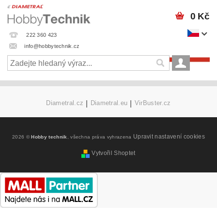
0 Kč
222 360 423
info@hobbytechnik.cz
Diametral.cz
|
Diametral.eu
|
VirBuster.cz
Upravit nastavení cookies
2026 ©
Hobby technik
, všechna práva vyhrazena
Vytvořil Shoptet