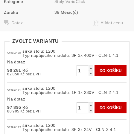
Kategorie
Stoly VarioClick
Záruka
36 Měsíc(ů)
Dotaz
Hlídat cenu
ZVOLTE VARIANTU
šířka stolu: 1200
51392/120
Typ napájecího modulu: 3F 3x 400V - CLN-1 4.1
Na dotaz
99 281 Kč
82 050 Kč bez DPH
šířka stolu: 1200
51392/121
Typ napájecího modulu: 1F 1x 230V - CLN-2 4.1
Na dotaz
97 895 Kč
80 905 Kč bez DPH
šířka stolu: 1200
51392/122
Typ napájecího modulu: 3F 3x 24V - CLN-3 4.1