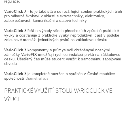
regulace.
VarioClick λ
- to je také stále se rozšiřující soubor praktických úloh
pro odborné školství v oblasti elektrotechniky, elektroniky,
zabezpečovací, komunikační a datové techniky.
VarioClick λ
řeší nevýhody všech předchozích způsobů praktické
výuky a odstraňuje z praktické výuky neproduktivní část v podobě
zdlouhavé montáži jednotlivých prvků na základovou desku.
VarioClick λ
komponenty s průmyslově chráněnými nosnými
zámečky
VarioFIX
umožňují rychlou instalaci prvků na základovou
desku. Ušetřený čas může student využít k samotnému zapojování
obvodu.
VarioClick λ
je kompletně navržen a vyráběn v České republice
společností
Diametral a.s.
PRAKTICKÉ VYUŽITÍ STOLU VARIOCLICK VE
VÝUCE