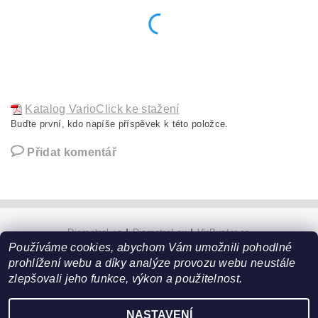
Katalog VarioClick ke stažení
Buďte první, kdo napíše příspěvek k této položce.
Přidat komentář
Diametral.cz
|
Diametral.eu
|
VirBuster.cz
Používáme cookies, abychom Vám umožnili pohodlné
prohlížení webu a díky analýze provozu webu neustále
zlepšovali jeho funkce, výkon a použitelnost.
Upravit nastavení cookies
2026 ©
Hobby technik
, všechna práva vyhrazena
Vytvořil Shoptet
NASTAVENÍ