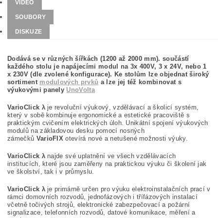
VIDEO
SOUBORY
DISKUZE
Dodává se v různých šířkách (1200 až 2000 mm). součástí
každého stolu je napájecími modul na 3x 400V, 3 x 24V, nebo 1
x 230V (dle zvolené konfigurace). Ke stolům lze objednat široký
sortiment
modulových prvků
a lze jej též kombinovat s
výukovými panely
UnoVolta
VarioClick λ
je revoluční výukový, vzdělávací a školicí systém,
který v sobě kombinuje ergonomické a estetické pracoviště s
praktickým cvičením elektrických úloh. Unikátní spojení výukových
modulů na základovou desku pomocí nosných
zámečků
VarioFIX
otevírá nové a netušené možnosti výuky.
VarioClick λ
najde své uplatnění ve všech vzdělávacích
institucích, které jsou zaměřeny na praktickou výuku či školení jak
ve školství, tak i v průmyslu.
VarioClick λ
je primárně určen pro výuku elektroinstalačních prací v
rámci domovních rozvodů, jednofázových i třífázových instalací
včetně točivých strojů, elektronické zabezpečovací a požární
signalizace, telefonních rozvodů, datové komunikace, měření a