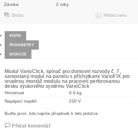
Záruka
2 roky
Dotaz
Hlídat cenu
POPIS
PARAMETRY
DISKUZE
Modul VarioClick, spínač pro domovní rozvody č. 7,
samostaný modul na panelu s příchytkami VarioFIX pro
snadnou montáž modulu na pracovní perforovanou
desku výukového systému VarioClick
Hmotnost
0.6 kg
Napájecí napětí
230 V
Buďte první, kdo napíše příspěvek k této položce.
Přidat komentář