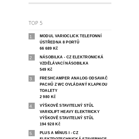
TOP 5
MODUL VARIOCLICK TELEFONNÍ
ÚSTŘEDNA 8 PORTŮ
66 689 Kč
NÁSOBILKA - CZ ELEKTRONICKÁ
VZDĚLÁVACÍ NÁSOBILKA
549 Kč
FRESHCAMPER ANALOG ODSAVAČ
PACHŮ Z WC OVLÁDANÝ KLAPKOU
TOALETY
2 980 Kč
VÝŠKOVĚ STAVITELNÝ STŮL
VARIOLIFT HEAVY ELEKTRICKY
VÝŠKOVĚ STAVITELNÝ STŮL
194 928 Kč
PLUS A MÍNUS I - CZ
ELEKTROTECHNICKÁ STAVEBNICE