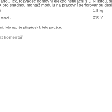
arioClick, rozvaděč domovní elektroinstalační s DIN lištou,
X pro snadnou montáž modulu na pracovní perforovanou des
t
1.8 kg
 napětí
230 V
ní, kdo napíše příspěvek k této položce.
at komentář