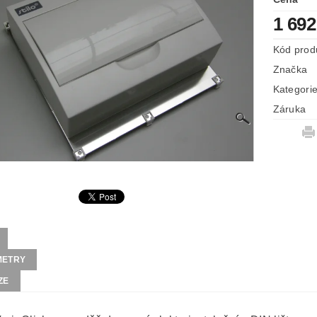
1 692
Kód prod
Značka
Kategori
Záruka
METRY
ZE