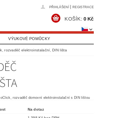
|
PŘIHLÁŠENÍ
REGISTRACE
KOŠÍK:
0 Kč
VÝUKOVÉ POMŮCKY
OBCHODNÍ PODMÍNKY
k, rozvaděč elektroinstalační, DIN lišta
DĚČ
IŠTA
oClick, rozvaděč domovní elektroinstalační s DIN lištou
ost
Na dotaz
1 398 Kč bez DPH