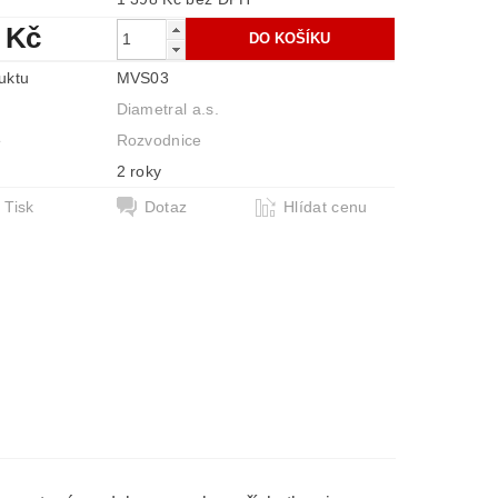
 Kč
uktu
MVS03
Diametral a.s.
e
Rozvodnice
2 roky
Tisk
Dotaz
Hlídat cenu