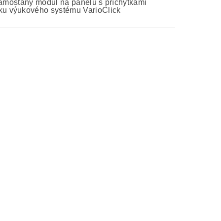
 samostaný modul na panelu s příchytkami
ku výukového systému VarioClick