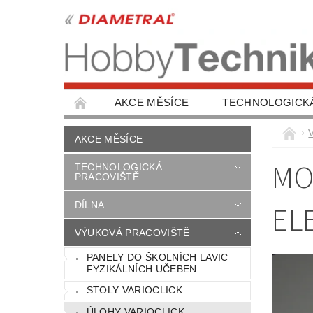
AKCE MĚSÍCE
TECHNOLOGICK
OCHRANA ZDRAVÍ
AUTOŠKOLY, VÝBA
AKCE MĚSÍCE
NAPIŠTE NÁM
KONTAKTY
MO
TECHNOLOGICKÁ
PRACOVIŠTĚ
DÍLNA
EL
VÝUKOVÁ PRACOVIŠTĚ
PANELY DO ŠKOLNÍCH LAVIC
FYZIKÁLNÍCH UČEBEN
STOLY VARIOCLICK
ÚLOHY VARIOCLICK