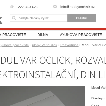
info@hobbytechnik.cz
222 360 423
Á PRACOVIŠTĚ
DÍLNA
VÝUKOVÁ PRACOVIŠTĚ
VA
DĚTSKÉ STAVEBNICE
AUTO DOPLŇKY
Výuková pracoviště
úlohy VarioClick
Rozvodnice
Modul VarioClic
DUL VARIOCLICK, ROZVA
EKTROINSTALAČNÍ, DIN L
Modul Vari
Dostupn
Cena