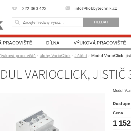
info@hobbytechnik.cz
222 360 423
Á PRACOVIŠTĚ
DÍLNA
VÝUKOVÁ PRACOVIŠTĚ
VA
DĚTSKÉ STAVEBNICE
AUTO DOPLŇKY
Výuková pracoviště
úlohy VarioClick
Jištění
Modul VarioClick, jis
DUL VARIOCLICK, JISTIČ 
Modul Vari
Dostupn
Cena
1 152