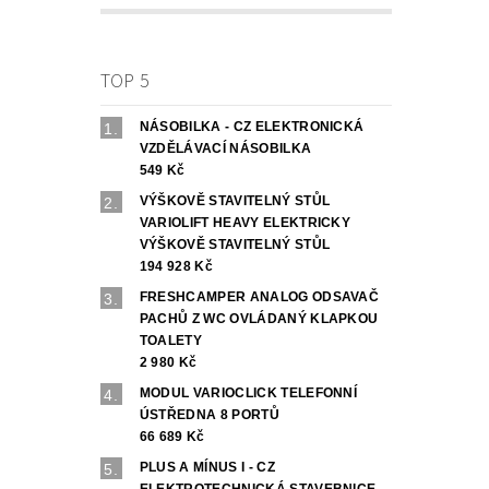
TOP 5
NÁSOBILKA - CZ ELEKTRONICKÁ
VZDĚLÁVACÍ NÁSOBILKA
549 Kč
VÝŠKOVĚ STAVITELNÝ STŮL
VARIOLIFT HEAVY ELEKTRICKY
VÝŠKOVĚ STAVITELNÝ STŮL
194 928 Kč
FRESHCAMPER ANALOG ODSAVAČ
PACHŮ Z WC OVLÁDANÝ KLAPKOU
TOALETY
2 980 Kč
MODUL VARIOCLICK TELEFONNÍ
ÚSTŘEDNA 8 PORTŮ
66 689 Kč
PLUS A MÍNUS I - CZ
ELEKTROTECHNICKÁ STAVEBNICE