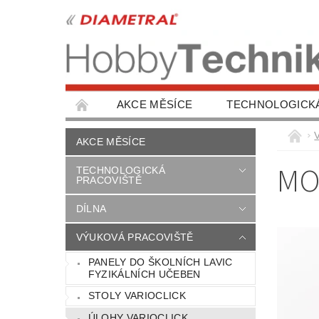
AKCE MĚSÍCE
TECHNOLOGICK
OCHRANA ZDRAVÍ
AUTOŠKOLY, VÝBA
AKCE MĚSÍCE
NAPIŠTE NÁM
KONTAKTY
MO
TECHNOLOGICKÁ
PRACOVIŠTĚ
DÍLNA
VÝUKOVÁ PRACOVIŠTĚ
PANELY DO ŠKOLNÍCH LAVIC
FYZIKÁLNÍCH UČEBEN
STOLY VARIOCLICK
ÚLOHY VARIOCLICK