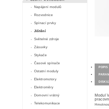
Napájení modulů
Rozvodnice
Spínací prvky
Jištění
Světelné zdroje
Zásuvky
Stykače
Časové spínače
POPIS
Ostatní moduly
PARA
Elektromotory
DISKU
Elektroměry
Domovní vrátný
Modul V
pracovn
Telekomunikace
Hmotnos