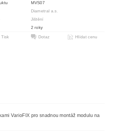
uktu
MVS07
Diametral a.s.
e
Jištění
2 roky
Tisk
Dotaz
Hlídat cenu
hytkami VarioFIX pro snadnou montáž modulu na