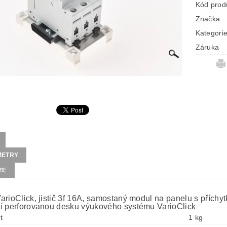
Kód prod
Značka
Kategori
Záruka
METRY
ZE
arioClick, jistič 3f 16A, samostaný modul na panelu s příc
í perforovanou desku výukového systému VarioClick
t
1 kg