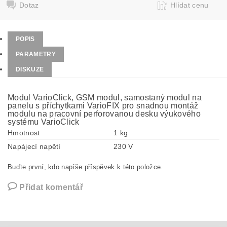
Dotaz
Hlídat cenu
POPIS
PARAMETRY
DISKUZE
Modul VarioClick, GSM modul, samostaný modul na
panelu s příchytkami VarioFIX pro snadnou montáž
modulu na pracovní perforovanou desku výukového
systému VarioClick
Hmotnost
1 kg
Napájecí napětí
230 V
Buďte první, kdo napíše příspěvek k této položce.
Přidat komentář