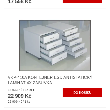
17 558 Kč
VKP-410A KONTEJNER ESD ANTISTATICKÝ
LAMINÁT 4X ZÁSUVKA
18 933 Kč bez DPH
22 909 Kč
22 909 Kč / 1 ks