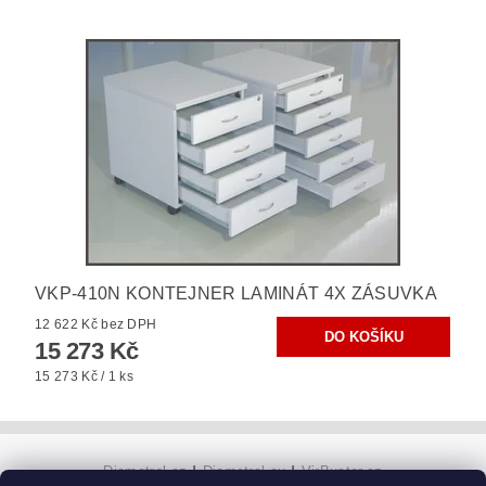
VKP-410N KONTEJNER LAMINÁT 4X ZÁSUVKA
12 622 Kč bez DPH
15 273 Kč
15 273 Kč / 1 ks
Diametral.cz
|
Diametral.eu
|
VirBuster.cz