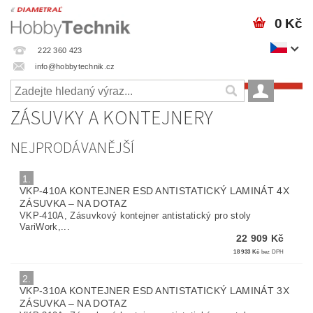
0 Kč
222 360 423
info@hobbytechnik.cz
ZÁSUVKY A KONTEJNERY
NEJPRODÁVANĚJŠÍ
1.
VKP-410A KONTEJNER ESD ANTISTATICKÝ LAMINÁT 4X
ZÁSUVKA
–
NA DOTAZ
VKP-410A, Zásuvkový kontejner antistatický pro stoly
VariWork,...
22 909 Kč
18 933 Kč
bez DPH
2.
VKP-310A KONTEJNER ESD ANTISTATICKÝ LAMINÁT 3X
ZÁSUVKA
–
NA DOTAZ