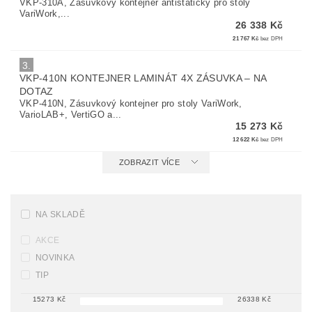
VKP-310A, Zásuvkový kontejner antistatický pro stoly
VariWork,...
26 338 Kč
21 767 Kč
bez DPH
3.
VKP-410N KONTEJNER LAMINÁT 4X ZÁSUVKA
–
NA
DOTAZ
VKP-410N, Zásuvkový kontejner pro stoly VariWork,
VarioLAB+, VertiGO a...
15 273 Kč
12 622 Kč
bez DPH
ZOBRAZIT VÍCE
NA SKLADĚ
AKCE
NOVINKA
TIP
15273
Kč
26338
Kč