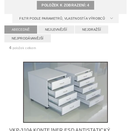
POLOŽEK K ZOBRAZENÍ:
4
FILTR PODLE PARAMETRŮ, VLASTNOSTÍ A VÝROBCŮ
ABECEDNĚ
NEJLEVNĚJŠÍ
NEJDRAŽŠÍ
NEJPRODÁVANĚJŠÍ
4
položek celkem
VKP-310A KONTEJNER ESD ANTISTATICKÝ