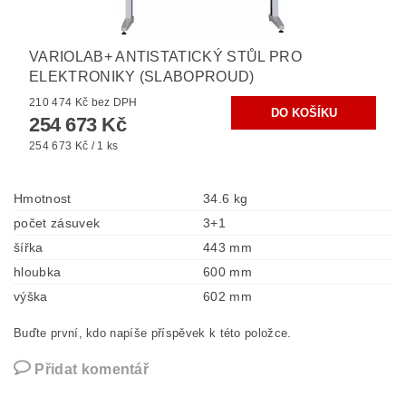
VARIOLAB+ ANTISTATICKÝ STŮL PRO
ELEKTRONIKY (SLABOPROUD)
210 474 Kč bez DPH
254 673 Kč
254 673 Kč / 1 ks
Hmotnost
34.6 kg
počet zásuvek
3+1
šířka
443 mm
hloubka
600 mm
výška
602 mm
Buďte první, kdo napíše příspěvek k této položce.
Přidat komentář