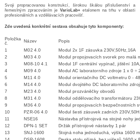
Svoji propracovanou konstrukcí, širokou škálou příslušenství a
řemeslným zpracováním je
VarioLab+
etalonem na trhu v oblasti
profesionálních a vzdělávacích pracovišť.
Zde uvedená konkrétní sestava obsahuje tyto komponenty:
Položka
Název
Popis
č.
1
M02 4.0
Modul 2x 1F zásuvka 230V,50Hz,16A
2
M03 4.0
Modul propojovacích svorek pro malá n
3
M08-10 4.1
Modul 1F centrální vypínač, jištění 10
4
M09 4.0
Modul AC laboratorního zdroje 1 x 0 ÷ 2
5
M11 4.0
Modul orientačního DC voltmetru 0 - 4
6
M14 4.0
Modul dvojitého DC laboratorního zdro
7
M23 4.0
Modul prozváněčky obvodů
8
M31 4.0
Modul oddělovacího transformátoru 230
9
M36 4.0
Modul propojovacích bezpečnostních sv
10
PZR-06 4.0
Modul šesti zásuvek zadních 230V,50Hz
11
NSE16
Nástavba přístrojová na stojné nohy j
12
DPN-1 SET
Držák přístrojové nástavby 1 pár
13
SNJ-1600
Stojná noha jednoduchá, výška 1600 
14
DSP-1608
Deska stolu přímá bez výřezů 1600 x