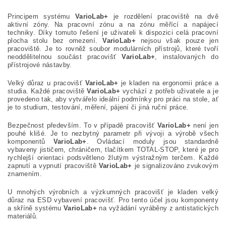
Principem systému
VarioLab+
je rozdělení pracoviště na dvě
aktivní zóny. Na pracovní zónu a na zónu měřící a napájecí
techniky. Díky tomuto řešení je uživateli k dispozici celá pracovní
plocha stolu bez omezení.
VarioLab+
nejsou však pouze jen
pracoviště. Je to rovněž soubor modulárních přístrojů, které tvoří
neoddělitelnou součást pracovišť
VarioLab+
, instalovaných do
přístrojové nástavby.
Velký důraz u pracovišť
VarioLab+
je kladen na ergonomii práce a
studia. Každé pracoviště
VarioLab+
vychází z potřeb uživatele a je
provedeno tak, aby vytvářelo ideální podmínky pro práci na stole, ať
je to studium, testování, měření, pájení či jiná ruční práce.
Bezpečnost především. To v případě pracovišť
VarioLab+
není jen
pouhé klišé. Je to nezbytný parametr při vývoji a výrobě všech
komponentů
VarioLab+
. Ovládací moduly jsou standardně
vybaveny jističem, chráničem, tlačítkem TOTAL-STOP, které je pro
rychlejší orientaci podsvětleno žlutým výstražným terčem. Každé
zapnutí a vypnutí pracoviště
VarioLab+
je signalizováno zvukovým
znamením.
U mnohých výrobních a výzkumných pracovišť je kladen velký
důraz na ESD vybavení pracovišť. Pro tento účel jsou komponenty
a skříně systému
VarioLab+
na vyžádání vyráběny z antistatických
materiálů.