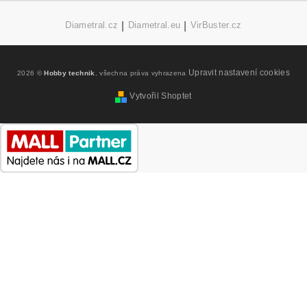
Diametral.cz
|
Diametral.eu
|
VirBuster.cz
Upravit nastavení cookies
2026 ©
Hobby technik
, všechna práva vyhrazena
Vytvořil Shoptet