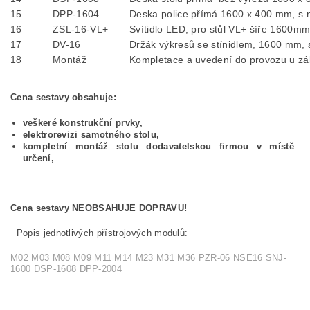
15
DPP-1604
Deska police přímá 1600 x 400 mm, s 
16
ZSL-16-VL+
Svítidlo LED, pro stůl VL+ šíře 1600mm
17
DV-16
Držák výkresů se stínidlem, 1600 mm, 
18
Montáž
Kompletace a uvedení do provozu u zá
Cena sestavy obsahuje:
veškeré konstrukční prvky,
elektrorevizi samotného stolu,
kompletní montáž stolu dodavatelskou firmou v místě
určení,
Cena sestavy NEOBSAHUJE DOPRAVU!
Popis jednotlivých přístrojových modulů:
M02
M03
M08
M09
M11
M14
M23
M31
M36
PZR-06
NSE16
SNJ-
1600
DSP-1608
DPP-2004