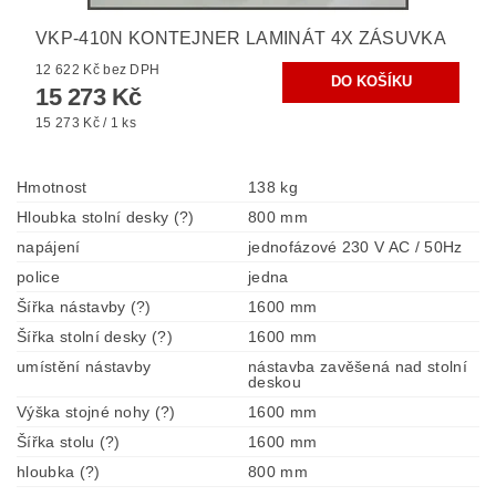
VKP-410N KONTEJNER LAMINÁT 4X ZÁSUVKA
12 622 Kč bez DPH
15 273 Kč
15 273 Kč / 1 ks
Hmotnost
138 kg
Hloubka stolní desky (?)
800 mm
napájení
jednofázové 230 V AC / 50Hz
police
jedna
Šířka nástavby (?)
1600 mm
Šířka stolní desky (?)
1600 mm
umístění nástavby
nástavba zavěšená nad stolní
deskou
Výška stojné nohy (?)
1600 mm
Šířka stolu (?)
1600 mm
hloubka (?)
800 mm