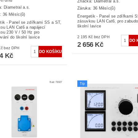
Značka:
Diametral a.s.
a:
Diametral a.s.
Záruka: 36 Měsíc(ů)
: 36 Měsíc(ů)
Energetik - Panel se zdířkami S
zásuvkou LAN Cat6, pro zabudo
tik - Panel se zdířkami SS a ST,
školní lavice
ou LAN Cat6 a napájecí
ou 230 V / 50 Hz pro
vání do školní lavice
2 195 Kč bez DPH
2 656 Kč
2 309 Kč bez DPH
94 Kč
Kód:
73027
Tip