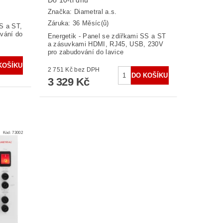
Značka:
Diametral a.s.
Záruka: 36 Měsíc(ů)
S a ST,
vání do
Energetik - Panel se zdířkami SS a ST
a zásuvkami HDMI, RJ45, USB, 230V
pro zabudování do lavice
2 751 Kč bez DPH
3 329 Kč
Kód:
73002