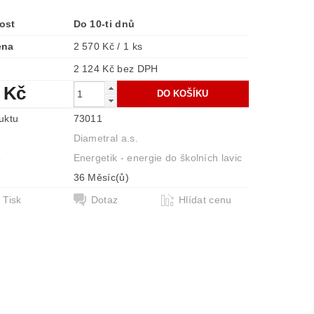
ost
Do 10-ti dnů
ena
2 570 Kč / 1 ks
2 124 Kč bez DPH
 Kč
uktu
73011
Diametral a.s.
e
Energetik - energie do školních lavic
36 Měsíc(ů)
Tisk
Dotaz
Hlídat cenu