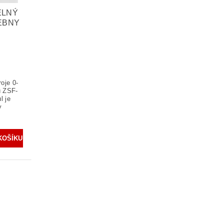
ELNÝ
EBNY
oje 0-
ů ZSF-
l je
y