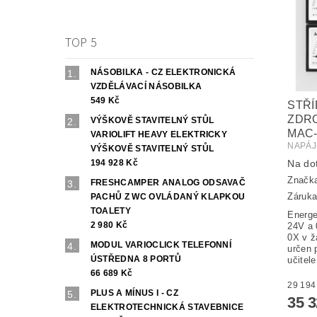
TOP 5
NÁSOBILKA - CZ ELEKTRONICKÁ
VZDĚLÁVACÍ NÁSOBILKA
549 Kč
STŘ
ZDRO
VÝŠKOVĚ STAVITELNÝ STŮL
MAC-
VARIOLIFT HEAVY ELEKTRICKY
NAPÁJ
VÝŠKOVĚ STAVITELNÝ STŮL
Na do
194 928 Kč
Značk
FRESHCAMPER ANALOG ODSAVAČ
Záruka
PACHŮ Z WC OVLÁDANÝ KLAPKOU
TOALETY
Energe
2 980 Kč
24V a 
0X v ž
MODUL VARIOCLICK TELEFONNÍ
určen 
ÚSTŘEDNA 8 PORTŮ
učitele
66 689 Kč
PLUS A MÍNUS I - CZ
35 
ELEKTROTECHNICKÁ STAVEBNICE