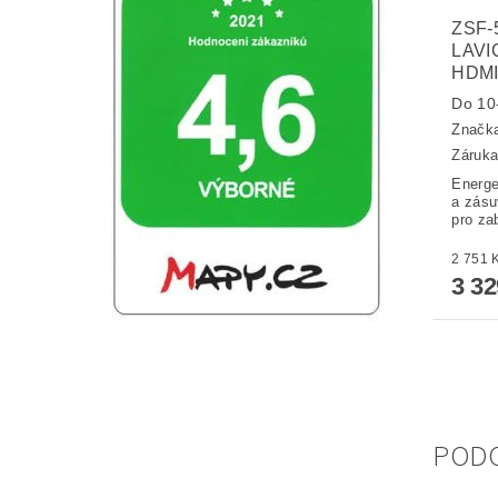
ZSF-
LAVI
HDMI
Do 10-
Značk
Záruka
Energe
a zás
pro za
3 3
POD