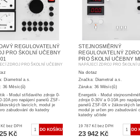
ÍDAVÝ REGULOVATELNÝ
STEJNOSMĚRNÝ
J PRO ŠKOLNÍ UČEBNY
REGULOVATELNÝ ZDRO
01
PRO ŠKOLNÍ UČEBNY M
ECÍ ZDROJ PRO ŠKOLNÍ UČEBNY
NAPÁJECÍ ZDROJ PRO ŠKOLNÍ 
taz
Na dotaz
a:
Diametral a.s.
Značka:
Diametral a.s.
: 36 Měsíc(ů)
Záruka: 36 Měsíc(ů)
tik - Modul střídavého zdroje 0-
Energetik - Modul stejnosměrné
0-10A pro napájení panelů ZSF-
zdroje 0-30V a 0-10A pro napáje
ákovských lavicích, modul je
panelů ZSF-0X v žákovských la
pro zabudování do katedry
modul je určen pro zabudování 
katedry učitele
29 194 Kč bez DPH
19 787 Kč bez DPH
325 Kč
23 942 Kč