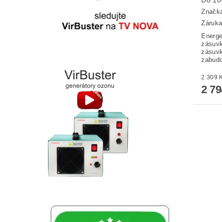
Značk
Záruka
Energe
zásuvk
zásuvk
zabudo
2 7