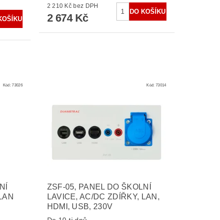
2 210 Kč bez DPH
2 674 Kč
Kód:
73026
Kód:
73014
NÍ
ZSF-05, PANEL DO ŠKOLNÍ
 LAN
LAVICE, AC/DC ZDÍŘKY, LAN,
HDMI, USB, 230V
Do 10-ti dnů