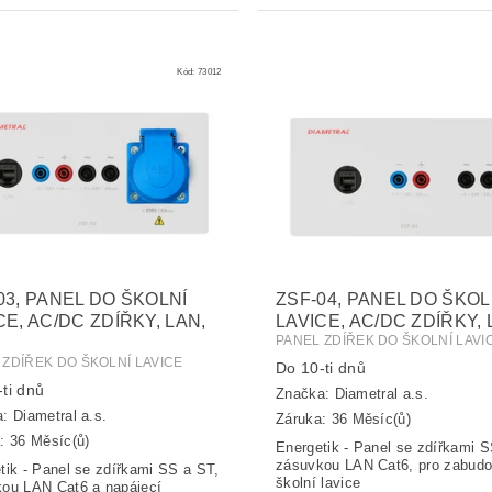
Kód:
73012
03, PANEL DO ŠKOLNÍ
ZSF-04, PANEL DO ŠKOL
CE, AC/DC ZDÍŘKY, LAN,
LAVICE, AC/DC ZDÍŘKY,
PANEL ZDÍŘEK DO ŠKOLNÍ LAVI
 ZDÍŘEK DO ŠKOLNÍ LAVICE
Do 10-ti dnů
ti dnů
Značka:
Diametral a.s.
a:
Diametral a.s.
Záruka: 36 Měsíc(ů)
: 36 Měsíc(ů)
Energetik - Panel se zdířkami S
zásuvkou LAN Cat6, pro zabudo
tik - Panel se zdířkami SS a ST,
školní lavice
ou LAN Cat6 a napájecí