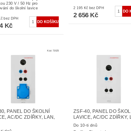
ou 230 V / 50 Hz pro
vání do školní lavice
2 195 Kč bez DPH
2 656 Kč
2 309 Kč bez DPH
94 Kč
Kód:
73025
30, PANEL DO ŠKOLNÍ
ZSF-40, PANEL DO ŠKOL
CE, AC/DC ZDÍŘKY, LAN,
LAVICE, AC/DC ZDÍŘKY,
Do 10-ti dnů
ti dnů