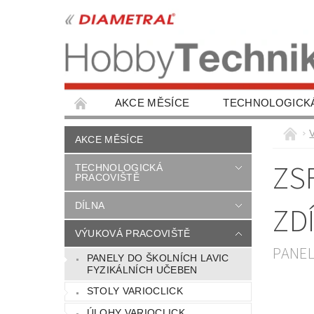
AKCE MĚSÍCE
TECHNOLOGICK
OCHRANA ZDRAVÍ
AUTOŠKOLY, VÝBA
AKCE MĚSÍCE
NAPIŠTE NÁM
KONTAKTY
ZS
TECHNOLOGICKÁ
PRACOVIŠTĚ
DÍLNA
ZD
VÝUKOVÁ PRACOVIŠTĚ
PANEL
PANELY DO ŠKOLNÍCH LAVIC
FYZIKÁLNÍCH UČEBEN
STOLY VARIOCLICK
ÚLOHY VARIOCLICK