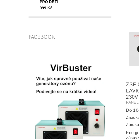
PRO DĚTI
999 Kč
FACEBOOK
ZSF-
LAVI
230V
PANEL
Do 10-
Značk
Záruka
Energe
zásuvk