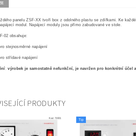
ZE
ždého panelu ZSF-XX tvoří box z odolného plastu se zdířkami. Ke každému
apájecí modul. Napájecí moduly jsou přímo zabudované ve stole.
F-02 obsahuje:
pro stejnosměrné napájení
pro střídavé napájení
ění
:
výrobek je samostatně nefunkční, je navržen pro konkrétní úče
ISEJÍCÍ PRODUKTY
Kód:
73001
Tip