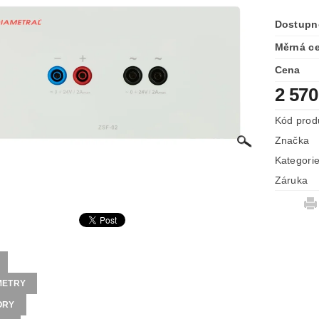
Dostupn
Měrná c
Cena
2 570
Kód prod
Značka
Kategori
Záruka
METRY
ORY