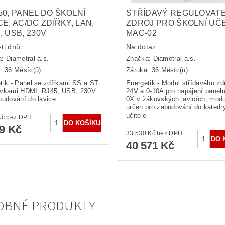
50, PANEL DO ŠKOLNÍ
STŘÍDAVÝ REGULOVAT
CE, AC/DC ZDÍŘKY, LAN,
ZDROJ PRO ŠKOLNÍ UČ
, USB, 230V
MAC-02
ti dnů
Na dotaz
a:
Diametral a.s.
Značka:
Diametral a.s.
: 36 Měsíc(ů)
Záruka: 36 Měsíc(ů)
tik - Panel se zdířkami SS a ST
Energetik - Modul střídavého zdr
uvkami HDMI, RJ45, USB, 230V
24V a 0-10A pro napájení panel
budování do lavice
0X v žákovských lavicích, modu
určen pro zabudování do katedr
učitele
2 751 Kč bez DPH
29 Kč
33 530 Kč bez DPH
40 571 Kč
OBNÉ PRODUKTY