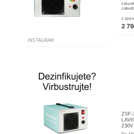
zásuvk
zabudo
2 7
INSTAGRAM
ZSF-
LAVI
230V
Do 10-