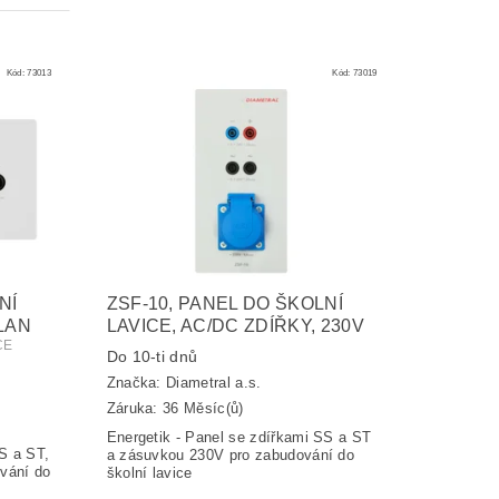
Kód:
73013
Kód:
73019
NÍ
ZSF-10, PANEL DO ŠKOLNÍ
 LAN
LAVICE, AC/DC ZDÍŘKY, 230V
CE
Do 10-ti dnů
Značka:
Diametral a.s.
Záruka: 36 Měsíc(ů)
Energetik - Panel se zdířkami SS a ST
S a ST,
a zásuvkou 230V pro zabudování do
vání do
školní lavice