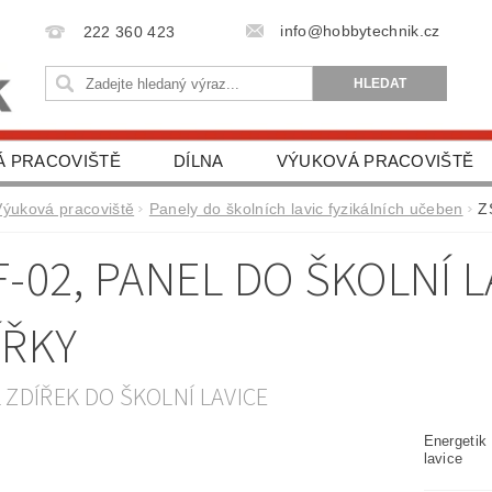
info@hobbytechnik.cz
222 360 423
Á PRACOVIŠTĚ
DÍLNA
VÝUKOVÁ PRACOVIŠTĚ
VA
DĚTSKÉ STAVEBNICE
AUTO DOPLŇKY
Výuková pracoviště
Panely do školních lavic fyzikálních učeben
Z
F-02, PANEL DO ŠKOLNÍ L
ÍŘKY
 ZDÍŘEK DO ŠKOLNÍ LAVICE
Energetik
lavice