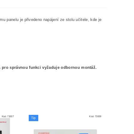
 panelu je přivedeno napájení ze stolu učitele, kde je
l a pro správnou funkci vyžaduje odbornou montáž.
Kód:
73007
Kód:
73009
Tip