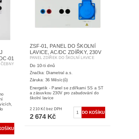
ZSF-01, PANEL DO ŠKOLNÍ
J
LAVICE, AC/DC ZDÍŘKY, 230V
PANEL ZDÍŘEK DO ŠKOLNÍ LAVICE
DC-01
UČEBNY
Do 10-ti dnů
Značka:
Diametral a.s.
Záruka: 36 Měsíc(ů)
Energetik - Panel se zdířkami SS a ST
a zásuvkou 230V pro zabudování do
ho
školní lavice
ní
vicích,
do
2 210 Kč bez DPH
2 674 Kč