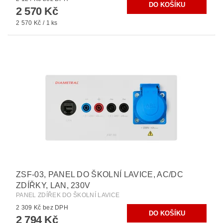
2 570 Kč
2 570 Kč / 1 ks
ZSF-03, PANEL DO ŠKOLNÍ LAVICE, AC/DC
ZDÍŘKY, LAN, 230V
PANEL ZDÍŘEK DO ŠKOLNÍ LAVICE
2 309 Kč bez DPH
2 794 Kč