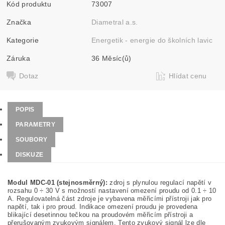
Kód produktu
73007
Značka
Diametral a.s.
Kategorie
Energetik - energie do školních lavic
Záruka
36 Měsíc(ů)
Dotaz
Hlídat cenu
POPIS
PARAMETRY
SOUBORY
DISKUZE
Modul MDC-01 (stejnosměrný):
zdroj s plynulou regulací napětí v
rozsahu 0 ÷ 30 V s možností nastavení omezení proudu od 0.1 ÷ 10
A. Regulovatelná část zdroje je vybavena měřicími přístroji jak pro
napětí, tak i pro proud. Indikace omezení proudu je provedena
blikající desetinnou tečkou na proudovém měřicím přístroji a
přerušovaným zvukovým signálem. Tento zvukový signál lze dle