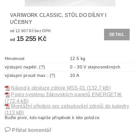
VARIWORK CLASSIC, STŮL DO DÍLNY I
UČEBNY
od 12 607 Kč bez DPH
DETAIL
15 255 Kč
od
Hmotnost
12.5 kg
výstupní napětí: (?)
0 - 30 V stejnosměrných
výstupní proud max.: (?)
10 A
Návod k obsluze zdroje MSS-01 (132.7 kB)
Popis systému žákovských panelů ENERGETIK
(772.4 kB)
Montážní předpis pro zabudování zdrojů do katedry
(113 kB)
Buďte první, kdo napíše příspěvek k této položce.
Přidat komentář