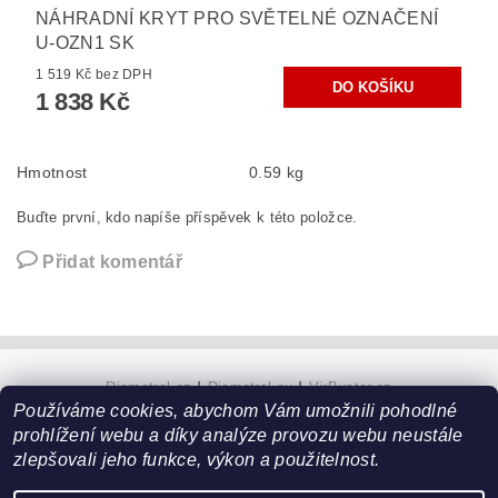
NÁHRADNÍ KRYT PRO SVĚTELNÉ OZNAČENÍ
U-OZN1 SK
1 519 Kč bez DPH
1 838 Kč
Hmotnost
0.59 kg
Buďte první, kdo napíše příspěvek k této položce.
Přidat komentář
Diametral.cz
|
Diametral.eu
|
VirBuster.cz
Používáme cookies, abychom Vám umožnili pohodlné
prohlížení webu a díky analýze provozu webu neustále
zlepšovali jeho funkce, výkon a použitelnost.
Upravit nastavení cookies
2026 ©
Hobby technik
, všechna práva vyhrazena