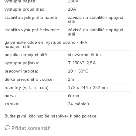
výstupní napětí:
230V
výstupní proud max.:
10A
stabilita výstupního napětí:
závislá na stabilitě napájecí
sítě
stabilita výstupní frekvence:
závislá na stabilitě napájecí
sítě
galvanické oddělení výstupu od
ano - 4kV
napájecí sítě:
pojistka napájecí sítě:
viz výrobní štítek
výstupní pojistka:
T 250V/12,5A
pracovní teplota:
10 ÷ 30°C
délka přívodního vodiče:
2m
rozměry (v, š, h - cca):
172 x 244 x 282mm
barva:
černá
záruka:
24 měsíců
Buďte první, kdo napíše příspěvek k této položce.
Přidat komentář