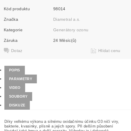
Kód produktu
98014
Značka
Diametral a.s.
Kategorie
Generátory ozonu
Záruka
24 Měsíc(ů)
Dotaz
Hlídat cenu
POPIS
PARAMETRY
VIDEO
SOUBORY
DISKUZE
Díky velkému výkonu a silnému oxidačnímu účinku O3 ničí viry,
bakterie, kvasinky, plísně a jejich spory. Při delším působení
likvidují také hmyz a další parazity. Výhodou je i dokonalé