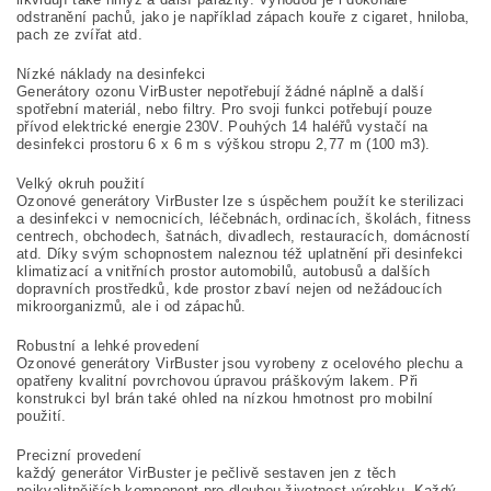
odstranění pachů, jako je například zápach kouře z cigaret, hniloba,
pach ze zvířat atd.
Nízké náklady na desinfekci
Generátory ozonu VirBuster nepotřebují žádné náplně a další
spotřební materiál, nebo filtry. Pro svoji funkci potřebují pouze
přívod elektrické energie 230V. Pouhých 14 haléřů vystačí na
desinfekci prostoru 6 x 6 m s výškou stropu 2,77 m (100 m3).
Velký okruh použití
Ozonové generátory VirBuster lze s úspěchem použít ke sterilizaci
a desinfekci v nemocnicích, léčebnách, ordinacích, školách, fitness
centrech, obchodech, šatnách, divadlech, restauracích, domácností
atd. Díky svým schopnostem naleznou též uplatnění při desinfekci
klimatizací a vnitřních prostor automobilů, autobusů a dalších
dopravních prostředků, kde prostor zbaví nejen od nežádoucích
mikroorganizmů, ale i od zápachů.
Robustní a lehké provedení
Ozonové generátory VirBuster jsou vyrobeny z ocelového plechu a
opatřeny kvalitní povrchovou úpravou práškovým lakem. Při
konstrukci byl brán také ohled na nízkou hmotnost pro mobilní
použití.
Precizní provedení
každý generátor VirBuster je pečlivě sestaven jen z těch
nejkvalitnějších komponent pro dlouhou životnost výrobku. Každý