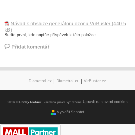
Návod k obsluze generátoru ozonu VirBuster (440.5
kB)
Buďte první, kdo napíše příspěvek k této položce.
Přidat komentář
Diametral.cz
|
Diametral.eu
|
VirBuster.cz
Upravit nastavení cookies
2026 ©
Hobby technik
, všechna práva vyhrazena
Vytvořil Shoptet