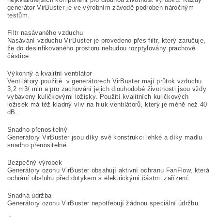
generátor VirBuster je ve výrobním závodě podroben náročným
testům.
Filtr nasávaného vzduchu
Nasávání vzduchu VirBuster je provedeno přes filtr, který zaručuje,
že do desinfikovaného prostoru nebudou rozptylovány prachové
částice.
Výkonný a kvalitní ventilátor
Ventilátory použité v generátorech VirBuster mají průtok vzduchu
3,2 m3/ min a pro zachování jejich dlouhodobé životnosti jsou vždy
vybaveny kuličkovými ložisky. Použití kvalitních kuličkových
ložisek má též kladný vliv na hluk ventilátorů, který je méně než 40
dB.
Snadno přenositelný
Generátory VirBuster jsou díky své konstrukci lehké a díky madlu
snadno přenositelné.
Bezpečný výrobek
Generátory ozonu VirBuster obsahují aktivní ochranu FanFlow, která
ochrání obsluhu před dotykem s elektrickými částmi zařízení.
Snadná údržba
Generátory ozonu VirBuster nepotřebují žádnou speciální údržbu.