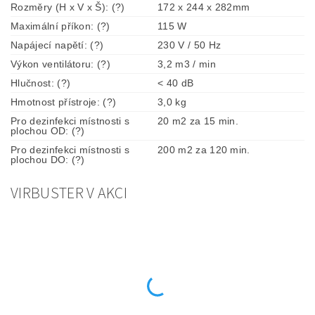
Rozměry (H x V x Š): (?)
172 x 244 x 282mm
Maximální příkon: (?)
115 W
Napájecí napětí: (?)
230 V / 50 Hz
Výkon ventilátoru: (?)
3,2 m3 / min
Hlučnost: (?)
< 40 dB
Hmotnost přístroje: (?)
3,0 kg
Pro dezinfekci místnosti s
20 m2 za 15 min.
plochou OD: (?)
Pro dezinfekci místnosti s
200 m2 za 120 min.
plochou DO: (?)
VIRBUSTER V AKCI