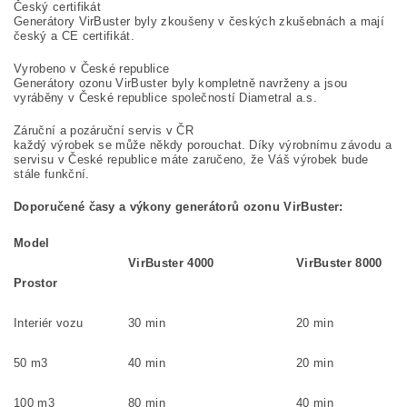
Český certifikát
Generátory VirBuster byly zkoušeny v českých zkušebnách a mají
český a CE certifikát.
Vyrobeno v České republice
Generátory ozonu VirBuster byly kompletně navrženy a jsou
vyráběny v České republice společností Diametral a.s.
Záruční a pozáruční servis v ČR
každý výrobek se může někdy porouchat. Díky výrobnímu závodu a
servisu v České republice máte zaručeno, že Váš výrobek bude
stále funkční.
Doporučené časy a výkony generátorů ozonu VirBuster:
Model
VirBuster 4000
VirBuster 8000
Prostor
Interiér vozu
30 min
20 min
50 m3
40 min
20 min
100 m3
80 min
40 min