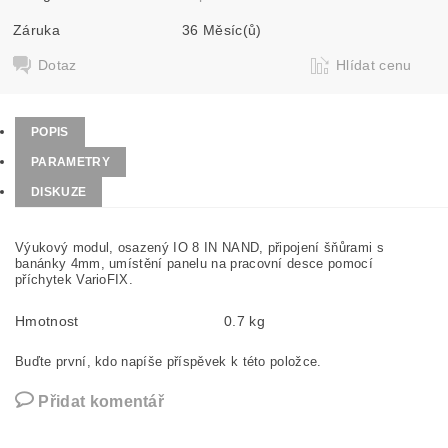
Záruka
36 Měsíc(ů)
Dotaz
Hlídat cenu
POPIS
PARAMETRY
DISKUZE
Výukový modul, osazený IO 8 IN NAND, připojení šňůrami s
banánky 4mm, umístění panelu na pracovní desce pomocí
příchytek VarioFIX.
Hmotnost
0.7 kg
Buďte první, kdo napíše příspěvek k této položce.
Přidat komentář