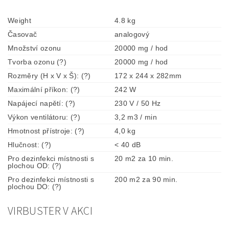
Weight
4.8 kg
Časovač
analogový
Množství ozonu
20000 mg / hod
Tvorba ozonu (?)
20000 mg / hod
Rozměry (H x V x Š): (?)
172 x 244 x 282mm
Maximální příkon: (?)
242 W
Napájecí napětí: (?)
230 V / 50 Hz
Výkon ventilátoru: (?)
3,2 m3 / min
Hmotnost přístroje: (?)
4,0 kg
Hlučnost: (?)
< 40 dB
Pro dezinfekci místnosti s
20 m2 za 10 min.
plochou OD: (?)
Pro dezinfekci místnosti s
200 m2 za 90 min.
plochou DO: (?)
VIRBUSTER V AKCI