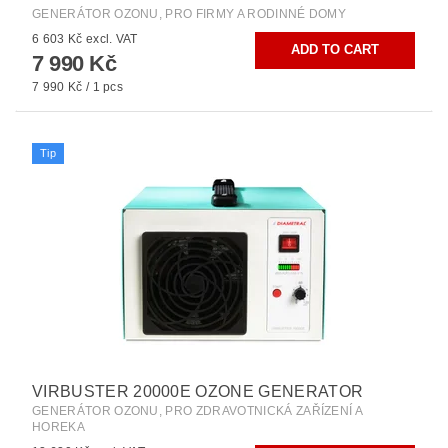
GENERÁTOR OZONU, PRO FIRMY A RODINNÉ DOMY
6 603 Kč excl. VAT
7 990 Kč
7 990 Kč / 1 pcs
Tip
VIRBUSTER 20000E OZONE GENERATOR
GENERÁTOR OZONU, PRO ZDRAVOTNICKÁ ZAŘÍZENÍ A
HOREKA