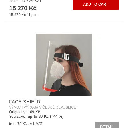
12 620 Kč excl. VAT
15 270 Kč
15 270 Kč / 1 pcs
FACE SHIELD
VÝVOJ I VÝROBA V ČESKÉ REPUBLICE
Originally:
169 Kč
You save
:
up to 80 Kč (–44 %)
from 79 Kč excl. VAT
DETAIL