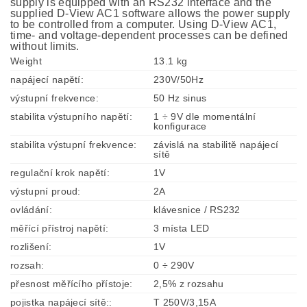
supply is equipped with an RS232 interface and the
supplied D-View AC1 software allows the power supply
to be controlled from a computer. Using D-View AC1,
time- and voltage-dependent processes can be defined
without limits.
Weight
13.1 kg
napájecí napětí:
230V/50Hz
výstupní frekvence:
50 Hz sinus
stabilita výstupního napětí:
1 ÷ 9V dle momentální
konfigurace
stabilita výstupní frekvence:
závislá na stabilitě napájecí
sítě
regulační krok napětí:
1V
výstupní proud:
2A
ovládání:
klávesnice / RS232
měřící přístroj napětí:
3 místa LED
rozlišení:
1V
rozsah:
0 ÷ 290V
přesnost měřícího přístoje:
2,5% z rozsahu
pojistka napájecí sítě::
T 250V/3,15A