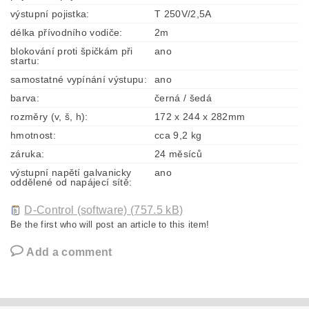
výstupní pojistka:
T 250V/2,5A
délka přívodního vodiče:
2m
blokování proti špičkám při
ano
startu:
samostatné vypínání výstupu:
ano
barva:
černá / šedá
rozměry (v, š, h):
172 x 244 x 282mm
hmotnost:
cca 9,2 kg
záruka:
24 měsíců
výstupní napětí galvanicky
ano
oddělené od napájecí sítě:
D-Control (software) (757.5 kB)
Be the first who will post an article to this item!
Add a comment